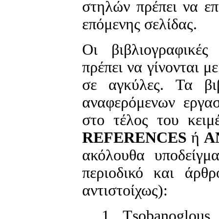
στηλών πρέπει να ε
επόμενης σελίδας.
Οι βιβλιογραφικές
πρέπει να γίνονται μ
σε αγκύλες. Τα βι
αναφερόμενων εργασ
στο τέλος του κειμ
REFERENCES
ή
Α
ακόλουθα υποδείγμα
περιοδικό και άρθρ
αντιστοίχως):
1. Τsobanoglous