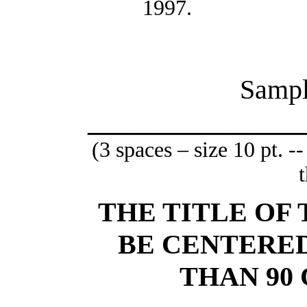
1997.
Sampl
________________
(3 spaces – size 10 pt. -
t
THE TITLE OF
BE CENTERE
THAN 90