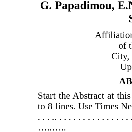
G. Papadimou, E.N
Affiliati
of 
City,
Up 
AB
Start the Abstract at thi
to 8 lines. Use Times Ne
. . . .. . . . . . . . . . 
…..…..