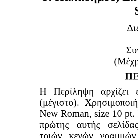
Δι
Συ
(Μέχρ
Π
H Περίληψη αρχίζει ε
(μέγιστο). Χρησιμοποι
New Roman, size 10 pt. 
πρώτης αυτής σελίδα
τριών κενών γραμμών